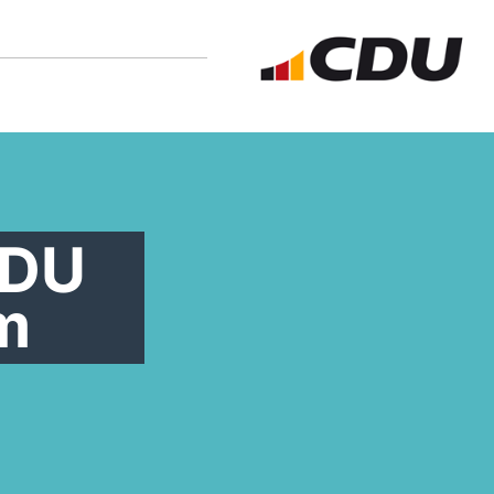
CDU
m