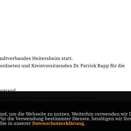
ndtverbandes Heitersheim statt.
dneten und Kreisvorsitzenden Dr. Patrick Rapp für die
orstand.
ld Geißler für das Auszählen der Stimmen.
nd, um die Webseite zu nutzen. Weiterhin verwenden wir Di
r die Verwendung bestimmter Dienste, benötigen wir Ihre 
CDU Baden-Württemberg
 Sie in unserer
Datenschutzerklärung
.