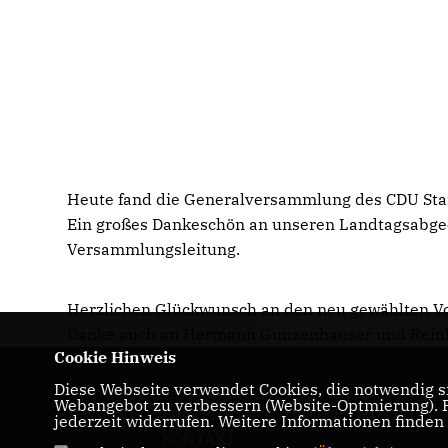
Heute fand die Generalversammlung des CDU Sta
Ein großes Dankeschön an unseren Landtagsabgeor
Versammlungsleitung.
Herzlichen Glückwunsch an den neu gewählten V
Danke auch an Hermann Gunzenhauser und Reinho
Cookie Hinweis
Diese Webseite verwendet Cookies, die notwendig si
Webangebot zu verbessern (Website-Optmierung). Fü
IMPRESSUM
DATENSCHUTZ
jederzeit widerrufen. Weitere Informationen finden
KONTAKT