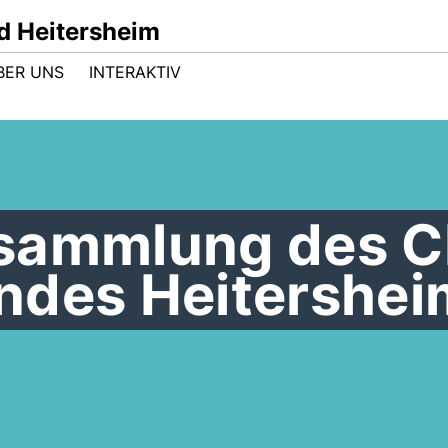
d Heitersheim
BER UNS
INTERAKTIV
rsammlung des 
ndes Heitershei