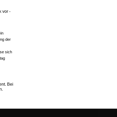
 vor -
ein
ung der
se sich
tag
nt. Bei
n.