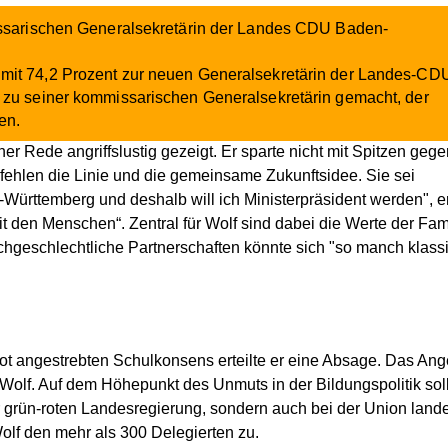
missarischen Generalsekretärin der Landes CDU Baden-
mit 74,2 Prozent zur neuen Generalsekretärin der Landes-CD
 zu seiner kommissarischen Generalsekretärin gemacht, der
en.
iner Rede angriffslustig gezeigt. Er sparte nicht mit Spitzen gege
 fehlen die Linie und die gemeinsame Zukunftsidee. Sie sei
-Württemberg und deshalb will ich Ministerpräsident werden", er
it den Menschen“. Zentral für Wolf sind dabei die Werte der Fami
chgeschlechtliche Partnerschaften könnte sich "so manch klass
-Rot angestrebten Schulkonsens erteilte er eine Absage. Das Ang
 Wolf. Auf dem Höhepunkt des Unmuts in der Bildungspolitik sol
er grün-roten Landesregierung, sondern auch bei der Union land
olf den mehr als 300 Delegierten zu.