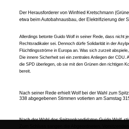
Der Herausforderer von Winfried Kretschmann (Grüne) w
etwa beim Autobahnausbau, der Elektrifizierung der 
Allerdings betonte Guido Wolf in seiner Rede, dass nicht 
Rechtsradikaler sei. Dennoch dürfe Solidarität in der Asylp
Flüchtlingsströme in Europa an. Was sich zurzeit abspiele,
Die innere Sicherheit sei ein zentrales Anliegen der CDU.
die SPD überlegen, ob sie mit den Grünen den richtigen K
bereit.
Nach seiner Rede erhielt Wolf bei der Wahl zum Spit
338 abgegebenen Stimmen votierten am Samstag 315 D
Nach der Wahl des Spitzenkandidaten Guido Wolf, s
Zum Schluss sangen die Abgeordneten, Vorsitzenden