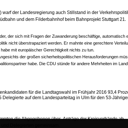
arf der Landesregierung auch Stillstand in der Verkehrspolitik
Südbahn und dem Filderbahnhof beim Bahnprojekt Stuttgart 21.
jeder, der sich mit Fragen der Zuwanderung beschäftige, automatisch 
olitik nicht überstrapaziert werden. Er mahnte eine gerechtere Verteil
 habe mit europäischer Gerechtigkeit nichts zu tun.
 Angesichts der großen sicherheitspolitischen Herausforderungen müs
oalitionspartner habe. Die CDU stünde für andere Mehrheiten im Land
zenkandidaten für die Landtagswahl im Frühjahr 2016 93,4 Proze
elegierte auf dem Landesparteitag in Ulm für den 53-Jährige
timmten die Abgegebenen über Anträge der Kreisverbände ab.
 und Delegierten gemeinsam.