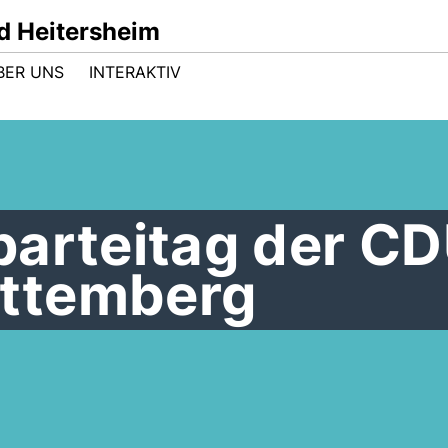
d Heitersheim
BER UNS
INTERAKTIV
parteitag der C
ttemberg