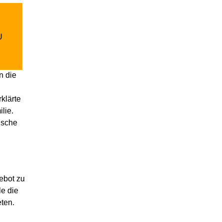
U
n die
klärte
lie.
ische
ebot zu
le die
eten.