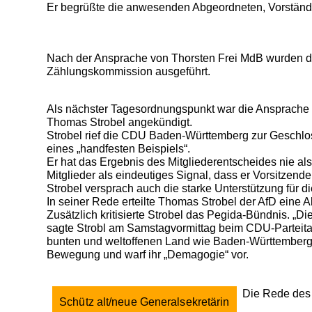
Er begrüßte die anwesenden Abgeordneten, Vorstände
Nach der Ansprache von Thorsten Frei MdB wurden d
Zählungskommission ausgeführt.
Als nächster Tagesordnungspunkt war die Ansprache
Thomas Strobel angekündigt.
Strobel rief die CDU Baden-Württemberg zur Geschlo
eines „handfesten Beispiels“.
Er hat das Ergebnis des Mitgliederentscheides nie als
Mitglieder als eindeutiges Signal, dass er Vorsitzen
Strobel versprach auch die starke Unterstützung für 
In seiner Rede erteilte Thomas Strobel der AfD eine 
Zusätzlich kritisierte Strobel das Pegida-Bündnis. „Di
sagte Strobl am Samstagvormittag beim
CDU-Parteit
bunten und weltoffenen Land wie
Baden-Württember
Bewegung und warf ihr „Demagogie“ vor.
Die Rede des 
Schütz alt/neue Generalsekretärin